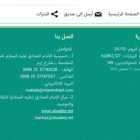
 الصفحة الرئيسية
أرسل إلى صديق
اشتراك
رة
اتصل بنا
اليوم: 29,112
للتواصل :
لزيارات: 60,862,127
1_ حسينية الامام الصادق عليه السلام ،قم
 المتواجدين: 149
المقدسة ـ شارع إرم
١ شعبان ١٤٤٧
الهاتف : 37743538 25 0098
الفاكس : 37747557 25 0098
البريد الالكتروني :
maktab@imamrohani.com
2- مركز الامام الصادق (علیه السلام) للثقا
والتوجيه.
www.alsadeq.net
markaz@alsadeq.net