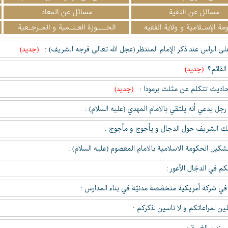
مسائل عن التقیة
مسائل عن المعاد
مة الإسـلامية و ولاية الفقيه
الحـــوزة العـلـمية و المـرجـعية
لى الراس عند ذکر الإمام المنتظر (عجل الله تعالى فرجه الشريف) :
(جدید)
القائم؟
(جدید)
حاديث تتكلم عن مثلث برمودا :
(جدید)
جل يدعي أنه يلتقي بالامام المهدي (عليه السلام) :
ك الشريف حول الدجال و يأجوج و مأجوج :
کيل الحکومة الاسلامية بالامام المعصوم (عليه السلام) :
م في الدجّال الأعور :
ي شركة أمريكية متخصّصة مدنيّة في بناء المدارس :
لين لمراعاتکم و لا ناسين لذکرکم :