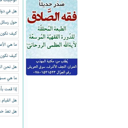
الواجبات ف
هل في دولة
حول رسائل 
كيف نكون ق
ما هي الأعم
كيف نكون م
هل نحن الش
ما هي مسؤول
إذا قمت بأع
هل القيام 
هل تعدّ خطو