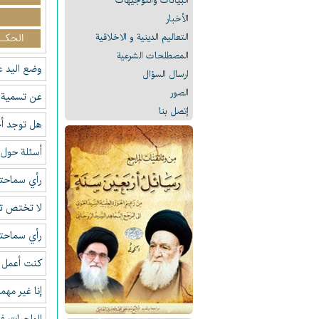
البیانات والتوجيهات
الأخبار
التعالیم الدینیة و الاخلاقیة
الحكـو
المصطلحات الشرعیة
وضع اليد ع
ارسال السؤال
الصور
عن تسمية 
إتصل بنا
هل توجد أ
أسئلة حول ر
رأي سماحت
لا تختص تش
رأي سماحتك
كنت أعمل ف
إنا غير مهم