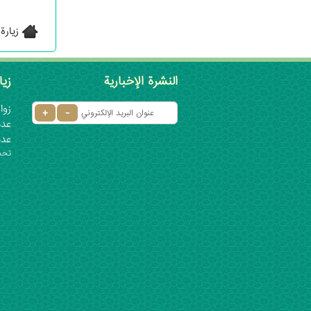
زيارة
النشرة الإخبارية
زيا
زوار 
عدد ا
عدد
تحديث: ٦