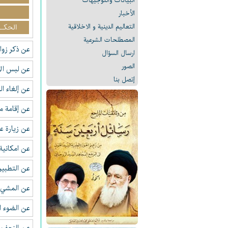
البیانات والتوجيهات
الأخبار
التعالیم الدینیة و الاخلاقیة
الحكـو
المصطلحات الشرعیة
عن ذكر زو
ارسال السؤال
الصور
عن لبس الأ
إتصل بنا
عن إلغاء 
عن إقامة م
عن زيارة ع
عن امكانية 
عن التطبير
عن المشي 
عن الضوء ا