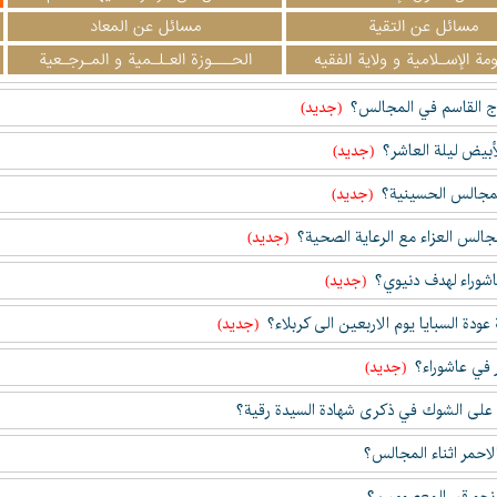
مسائل عن التقیة
مسائل عن المعاد
مة الإسـلامية و ولاية الفقيه
الحـــوزة العـلـمية و المـرجـعية
اج القاسم في المجالس؟
(جدید)
بيض ليلة العاشر؟
(جدید)
المجالس الحسينية؟
(جدید)
جالس العزاء مع الرعاية الصحية؟
(جدید)
اشوراء لهدف دنيوي؟
(جدید)
عودة السبايا يوم الاربعين الى كربلاء؟
(جدید)
 في عاشوراء؟
(جدید)
على الشوك في ذكرى شهادة السيدة رقية؟
لاحمر اثناء المجالس؟