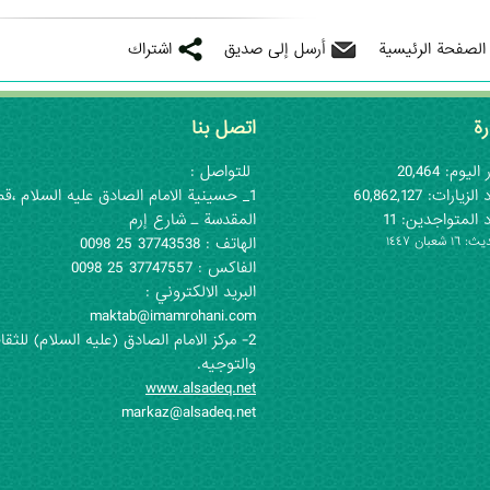
 الصفحة الرئيسية
أرسل إلى صديق
اشتراك
رة
اتصل بنا
اليوم: 20,464
للتواصل :
لزيارات: 60,862,127
1_ حسينية الامام الصادق عليه السلام ،قم
 المتواجدين: 11
المقدسة ـ شارع إرم
١ شعبان ١٤٤٧
الهاتف : 37743538 25 0098
الفاكس : 37747557 25 0098
البريد الالكتروني :
maktab@imamrohani.com
2- مركز الامام الصادق (علیه السلام) للثقا
والتوجيه.
www.alsadeq.net
markaz@alsadeq.net