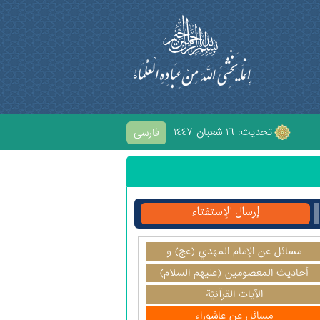
تحديث: ١٦ شعبان ١٤٤٧
فارسی
الْحُسَيْنِ
إرسال الإستفتاء
مسائل عن الإمام المهدي (عج) و
آخرالزمان
أحاديث المعصومين (عليهم السلام)
الآيات القرآنيّة
مسائل عن عاشوراء