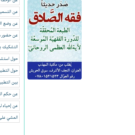
عن الزحف 
عن التسمي
عن وضع الط
عن حضور م
التشكيك بأ
حول استشها
حول التطبي
بين التطبير
عن حكم الل
عن إحياء ل
المشي على