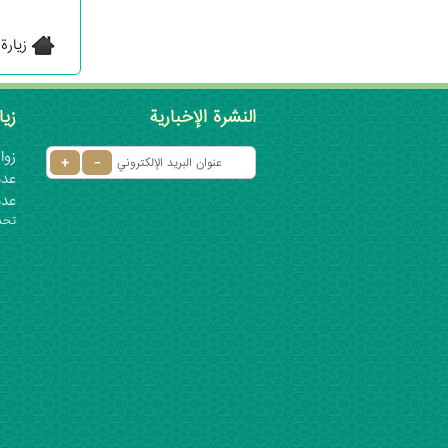
زيارة
النشرة الإخبارية
زيا
زوار 
عدد ا
عدد
تحديث: ٦