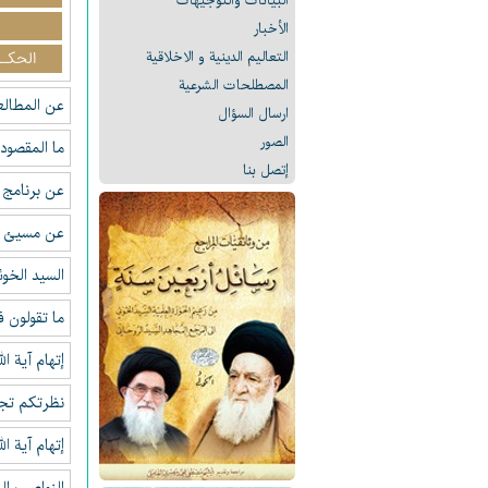
البیانات والتوجيهات
الأخبار
التعالیم الدینیة و الاخلاقیة
الحكـو
المصطلحات الشرعیة
عن المطالع
ارسال السؤال
الصور
ما المقصود
إتصل بنا
عن برنامج 
عن مسيئ لل
السيد الخو
ما تقولون ف
إتهام آية ا
نظرتكم تجا
إتهام آية ا