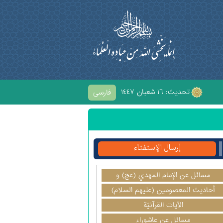
تحديث: ١٦ شعبان ١٤٤٧
فارسی
ِ الْحُسَيْنِ
إرسال الإستفتاء
مسائل عن الإمام المهدي (عج) و
آخرالزمان
أحاديث المعصومين (عليهم السلام)
الآيات القرآنيّة
مسائل عن عاشوراء