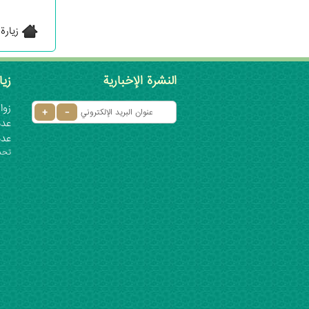
زيارة
النشرة الإخبارية
زيا
زوار 
عدد ا
عدد
تحديث: ٦