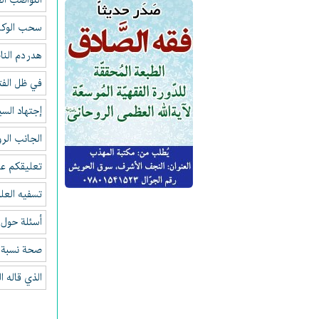
النواصب ال
سحب الوكالة
هدر دم الن
في ظل الفت
إجتهاد الس
الجانب الر
تعليقكم عل
تسفيه العلم
أسئلة حول ن
صحة نسبة 
الذي قاله ا