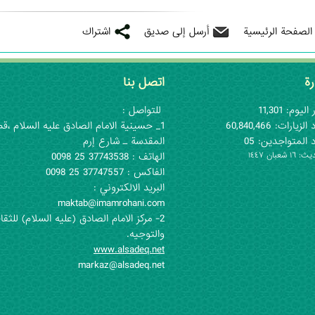
 الصفحة الرئيسية
أرسل إلى صديق
اشتراك
رة
اتصل بنا
اليوم: 11,301
للتواصل :
لزيارات: 60,840,466
1_ حسينية الامام الصادق عليه السلام ،قم
 المتواجدين: 05
المقدسة ـ شارع إرم
١ شعبان ١٤٤٧
الهاتف : 37743538 25 0098
الفاكس : 37747557 25 0098
البريد الالكتروني :
maktab@imamrohani.com
2- مركز الامام الصادق (علیه السلام) للثقا
والتوجيه.
www.alsadeq.net
markaz@alsadeq.net