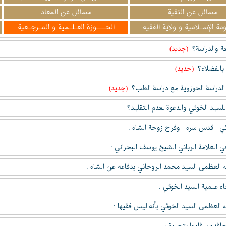
مسائل عن التقیة
مسائل عن المعاد
مة الإسـلامية و ولاية الفقيه
الحـــوزة العـلـمية و المـرجـعية
ة والدراسة؟
(جدید)
 بالفضلاء؟
(جدید)
الدراسة الحوزوية مع دراسة الطب؟
(جدید)
سيد الخوئي والدعوة لعدم التقليد؟
ئي - قدس سره - وفرح زوجة الشاه :
ي العلامة الرباني الشيخ يوسف البحراني :
لله العظمى السيد محمد الروحاني بدفاعه عن الشاه :
ه علمية السيد الخوئي :
لله العظمى السيد الخوئي بأنه ليس فقيها :