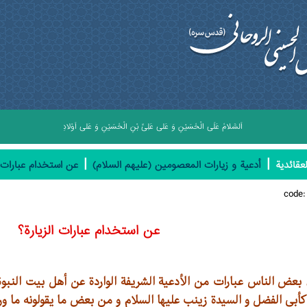
اَلسَّلامُ عَلَى الْحُسَيْنِ وَ عَلى عَلِىِّ بْنِ الْحُسَيْنِ وَ عَلى اَوْلادِ الْحُسَيْنِ وَ عَلى اَصْحابِ 
|
|
عقائدیة
أدعية و زیارات المعصومين (عليهم السلام)
عن استخدام عبارات ا
code
عن استخدام عبارات الزيارة؟
عض الناس عبارات من الأدعية الشريفة الواردة عن أهل بيت النبوة
كأبي الفضل و السيدة زينب عليها السلام و من بعض ما يقولونه ما ورد في