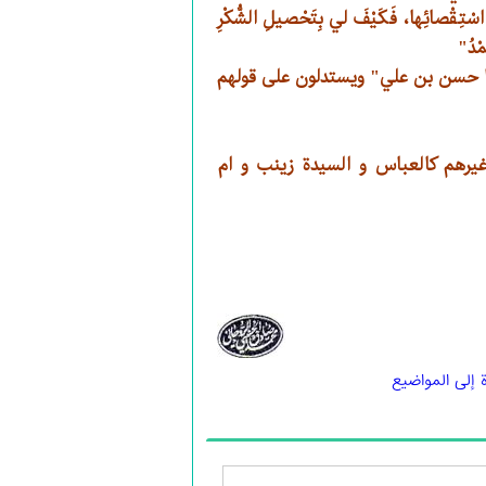
اسْتِقْصائِها، فَكَيْفَ لي بِتَحْصيلِ الشُّكْرِ
مْدُ"
يا حسن بن علي" ويستدلون على قولهم
غيرهم كالعباس و السيدة زينب و ام
 إلى المواضيع