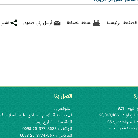
 الصفحة الرئيسية
نسخة للطباعة
أرسل إلى صديق
اشترا
رة
اتصل بنا
 اليوم: 921
للتواصل :
لزيارات: 60,840,466
1_ حسينية الامام الصادق عليه السلام ،قم
 المتواجدين: 08
المقدسة ـ شارع إرم
١ شعبان ١٤٤٧
الهاتف : 37743538 25 0098
الفاكس : 37747557 25 0098