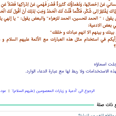
اني عَنْ اِحْصائِها، وَنَعْماؤُكَ كَثيرَةٌ قَصُرَ فَهْمي عَنْ اِدْراكِها فَضْلاً عَنِ 
اكَ يَفْتَقِرُ اِلى شُكْر، فَكُلَّما قُلْتُ لَكَ الْحَمْدُ وَجَبَ لِذلِكَ اَنْ اَقُولَ لَكَ الْحَ
يقول : " الحمد للحسين، الحمد للزهراء" والبعض يقول: " يا إلهي 
ي بعض الادعية:
بينك و بينهم الا انهم عبادك و خلقك"
أيكم في استخدام مثل هذه العبارات مع الأئمة عليهم السلام و 
؟
لت اسماؤه
ذه الاستخدامات ولا ربط لها مع عبارة الدعاء الوارد.
الرجوع الی 'أدعية و زیارات المعصومين (عليهم السلام)'
|
عودة
 ذات صلة
قاطع اللعن من الزيارة؟