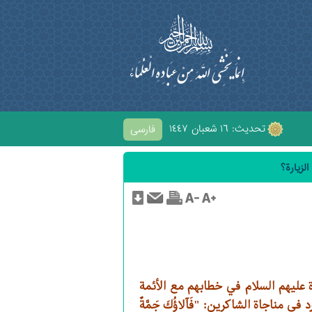
تحديث: ١٦ شعبان ١٤٤٧
فارسی
الْحُسَيْنِ
لزيارة؟
 عليهم السلام في خطابهم مع الأئمة
 مناجاة الشاكرين: "فَآلاؤُكَ جَمَّةٌ