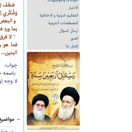
البیانات والتوجيهات
ضَعُفَ لِس
الأخبار
وَشُكْري اِيّ
التعالیم الدینیة و الاخلاقیة
و البعض 
المصطلحات الشرعیة
بما ورد ف
ارسال السؤال
" لا فرق 
الصور
فما هو ر
إتصل بنا
البنين... 
جواب:
باسمه ج
لا وجه له
مواضيع
عن حذف م