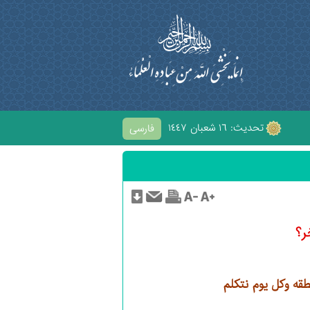
تحديث: ١٦ شعبان ١٤٤٧
فارسی
الْحُسَيْنِ
ر؟
طقه وكل يوم نتكلم