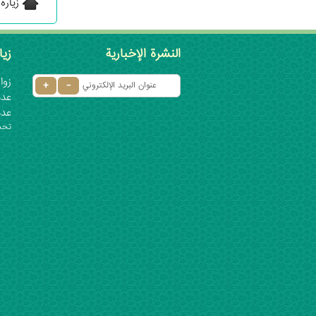
زيارة
النشرة الإخبارية
زيا
زوار 
عدد ا
عدد
تحديث: ٦