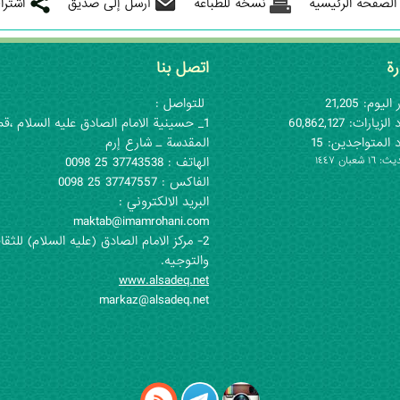
 الصفحة الرئيسية
نسخة للطباعة
أرسل إلى صديق
اشترا
رة
اتصل بنا
اليوم: 21,205
للتواصل :
لزيارات: 60,862,127
1_ حسينية الامام الصادق عليه السلام ،قم
 المتواجدين: 15
المقدسة ـ شارع إرم
١ شعبان ١٤٤٧
الهاتف : 37743538 25 0098
الفاكس : 37747557 25 0098
البريد الالكتروني :
maktab@imamrohani.com
2- مركز الامام الصادق (علیه السلام) للثقا
والتوجيه.
www.alsadeq.net
markaz@alsadeq.net