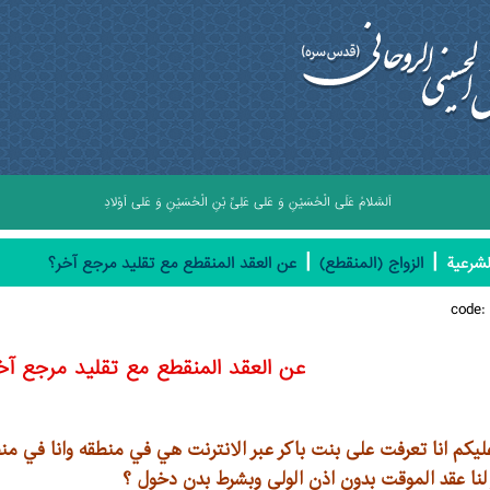
اَلسَّلامُ عَلَى الْحُسَيْنِ وَ عَلى عَلِىِّ بْنِ الْحُسَيْنِ وَ عَلى اَوْلادِ الْحُسَيْنِ وَ عَلى اَصْحابِ 
|
|
لشرعیة
الزواج (المنقطع)
عن العقد المنقطع مع تقليد مرجع آخر؟
code
عن العقد المنقطع مع تقليد مرجع آخ
يكم انا تعرفت على بنت باكر عبر الانترنت هي في منطقه وانا في من
لنا عقد الموقت بدون اذن الولي وبشرط بدن دخول ؟