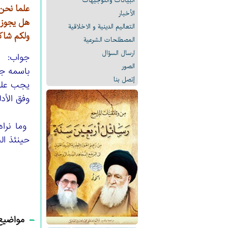
البیانات والتوجيهات
علما نحن 
الأخبار
هل يجوز ا
التعالیم الدینیة و الاخلاقیة
ولكم شاك
المصطلحات الشرعیة
ارسال السؤال
جواب:
الصور
باسمه ج
إتصل بنا
يجب على 
وفق الأدل
وما نراه
حينئذ ال
مواضيع