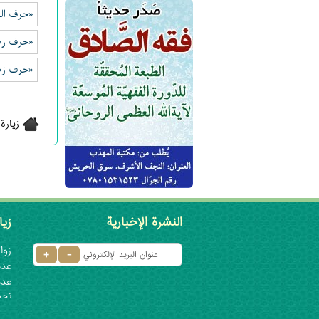
«حرف الذ
«حرف ر»
«حرف ز»
زيارة
النشرة الإخبارية
زيا
زوار 
عدد ا
عدد
تحديث: ٦