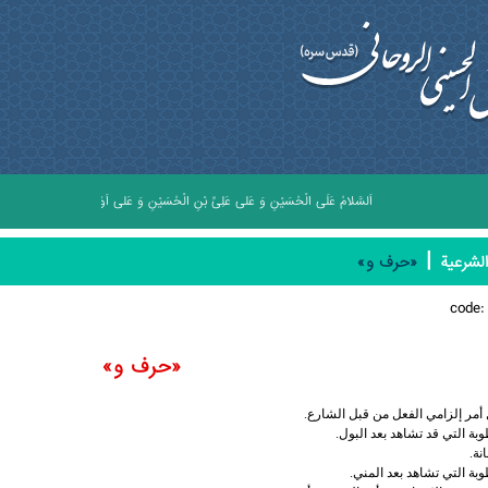
اَلسَّلامُ عَلَى الْحُسَيْنِ وَ عَلى عَلِىِّ بْنِ الْحُسَيْنِ وَ عَلى اَوْلادِ الْحُسَيْنِ وَ عَلى اَصْح
|
لشرعیة
«حرف و»
code
«حرف و»
أمر إلزامي الفعل من قبل الشارع.
بة التي قد تشاهد بعد البول.
نة.
بة التي تشاهد بعد المني.