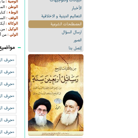
البیانات والتوجيهات
الوصية :
ما 
الوطن :
المح
الأخبار
الوطء :
كناي
التعالیم الدینیة و الاخلاقیة
الوقف :
المم
المصطلحات الشرعیة
الوكالة :
أيكا
الوكيل :
من أ
ارسال السؤال
الولي :
من أس
الصور
مواضيع
إتصل بنا
«حرف الب
«حرف الت
«حرف الث
«حرف ال
«حرف الح
«حرف الخ
«حرف الد