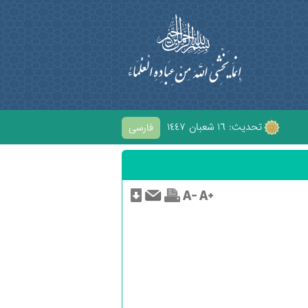
تحديث: ١٦ شعبان ١٤٤٧
فارسی
ابِ الْحُسَيْنِ