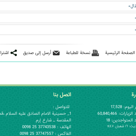
ال»
 الصفحة الرئيسية
نسخة للطباعة
أرسل إلى صديق
اشترا
رة
اتصل بنا
اليوم: 17,528
للتواصل :
لزيارات: 60,840,466
1_ حسينية الامام الصادق عليه السلام ،قم
 المتواجدين: 18
المقدسة ـ شارع إرم
١ شعبان ١٤٤٧
الهاتف : 37743538 25 0098
الفاكس : 37747557 25 0098