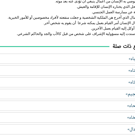
يوصي به الإنسان من أعمال ينبغي أن تؤدى عنه بعد موته.
ل الذي يختاره الإنسان للإقامة والعيش.
ة عن ممارسة العمل الجنسي.
ال الذي أخرج هن الملكية الشخصية و جعلت منفعته لأفراد مخصوصين أو للأمور الخيرية.
ل الإنسان أمر القيام بعمل يمكنه شرعا أن يقوم يه شخص آخر.
وكل إليه القيام بعمل الآخرين.
ندت إليه مسؤولية الإشراف على شخص من قبل كالأب والجد والحاكم الشرعي.
 ذات صلة
اء»
اء»
اء»
جيم»
اء»
اء»
ال»