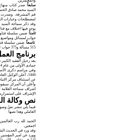
والمعتمرين.
سابعاً
: صدر كتاب منهاج 
لمصطلحات وعبارات الم
وقد ذكر سماحة السيد ف
يوجد فيها اختلاف مع فت
ثامناً
جواب لمسائل ومواضيع عقائدية، مع 780 من الهوامش والتعليقات والتوضي
تاسعاً
: ضمن سلسلة فتا
515 مسألة و375 جواب لمسائل حول الطهارة، مع 1043من الهوامش والتعليقات والتوضيحات من الشيخ مصطفى مصري العاملي.
برنامج العم
بعد رحيل الفقيد الكبير
جمادى الأولى من عام 1444 وتشييعه يوم الاحد 23 جمادى الأولى 1444.
1444، أعلن الوكيل 
عن استئناف مركز الامام 
وأعلن أن المركز سيقوم 
اشراف سماحة العلامة 
الإشراف على استمرارية
نص وكالة ا
فيما يلي ننشر نصّ وصور
العاملي وهذا نصها:
الحمد لله رب العالمين
اجمعين.
وقد ورد في الحديث الشريف: مَنْ ت
وورد عن امير المؤمنين عليه السلام
لَهُمْ فِي مَعَاصِي الله، وَلَمْ يَ