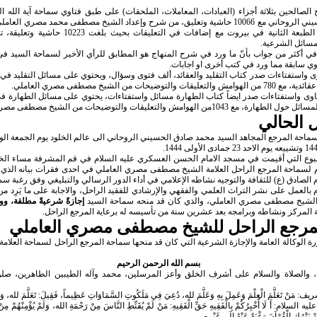
الصالحين بثلاثة أجزاء (العبادات، المعاملات، الملحقات) على طبق فتاوي سماحة آية الله 
السيد محمد صادق الحسيني الروحاني مع 10066 حاشية وتعليق، من شرح وإعداد الشيخ مصطفى محمد مص
قم المشرفة، وصدرت الطبعة الثانية في بيروت مع إضافات 
سائل الشرعية.
ي أكثر من جواب بأنّ ما ورد في شرح المنهاج هو المطابق للرأي الأخير لسماحة السيد في 
اوي سابقة مما ورد في كتب أخرى او اجابات.
حات من الشيخ مصطفى مصري العاملي.
وى واستفتاءات صدر ايضاً كتاب الطهارة مسائل واستفتاءات، يحتوي على مسائل الطهارة ف
ل الحالي
 سماحة المرجع المجاهد السيد محمد صادق الحسيني الروحاني الى عالم الخلود يوم الجمعة ا
العام لسماحة المرجع الراحل العلامة الشيخ مصطفى مصري العاملي في احدى فقرات بيانه الذي 
الصادق (ع) للثقافة والتوجيه نشاطه الإعلامي في أداء الدور الرسالي والتبليغي وفق رغبة سم
بالعمل على نشر التراث العلمي والفقهي والإرشادي للفقيد الراحل، والاجابة على ما يَرِد م
الشيخ مصطفى مصري العاملي، والذي كان قد منحه سماحة السيد
إجازةً شرعيةً مطلقة، وو
 المركز ونشاطه وبرامجه بعد عشرين سنة من تأسيسه له برعاية المرجع الراحل.
لمرجع الراحل للشيخ مصطفى مصري العاملي
ة الوكالة العامة والإجازة الشرعية التي كان قد منحها سماحة المرجع الراحل لسماحة الع
بسم الله الرحمن الرحيم
، والصلاة والسلام على أشرف الخلق وأعز المرسلين، محمد وآله الطيبين الطاهرين، صلو
َعَلَّمَ الْعِلْمَ وَعَمِلَ بِهِ وَعَلَّمَ لله، دُعِيَ فِي مَلَكُوتِ السَّمَاوَاتِ عَظِيماً، فَقِيلَ: تَعَلَّمَ لله، وَعَ
: أَ لَا أُخْبِرُكُمْ بِالْفَقِيهِ حَقِّ الْفَقِيهِ: مَنْ لَمْ يُقَنِّطِ النَّاسَ مِنْ رَحْمَةِ الله، وَلَمْ يُؤْمِنْهُمْ مِن
تْرُكِ الْقُرْآنَ رَغْبَةً عَنْهُ إِلَى غَيْرِه‏.