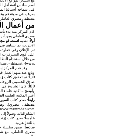
مع انتشار المواقع الالك
اسم سادس أئمة أهل ال
قبل سماحة أستاذنا الم
بفرعيه في مدينة قم وف
مصطفى مصري العاملي.
من أعمال ال
قام المركز منذ بدء تأس
مصري العاملي ومن أبرز
أولاً
:
تقديم
استضافةٍ مجان
الانترنت، بما يساهم في 
تم
الإعلان
وفي خطوة هي
على أقوى السيرفرات ال
من خلال استخدام النطاقا
b.net
-
shia.net
4
www.
وقد قدم المركز إض
وتابع عدد منهم العمل ف
ثانياً
:
تم تحقيق
كتاب زبد
صادق الحسيني الروحاني،
ثالثاً
: كان الشروع في ت
أغنى المكتبة العلمية ال
رابعاً
: صدر كتاب
السيرة 
مصطفى مصري)، وهو ع
www.imamrohani.com
الشاه البائد، وصولاً إلى 
خامساً
: صدر كتاب (زند
گ
باللغة العربية.
سادساً
: ضمن سلسلة فت