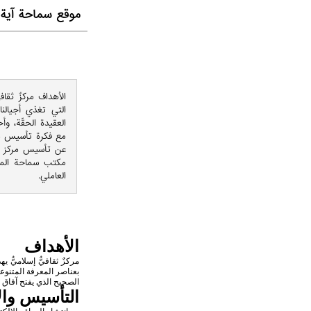
موقع سماحة آیة 
الأهداف مركزٌ ثقاف
التي تغذي أجيالنا
العقيدة الحقّة، وأ
مع فكرة تأسيس موق
مكتب سماحة المر
العاملي.
الأهداف
مركزٌ ثقافيٌّ إسلاميٌّ 
بعناصر المعرفة المتنوع
الصحيح الذي يفتح آفاق ا
التأسيس وا