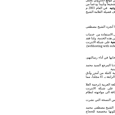
 موقعٍ الكترونيٍّ يحمل
يعاً وتأييداً ودعماً من
وجيه
في العام 2003 م
 فضيلة العلامة الشيخ
 ما أنجزه الشيخ مصطفى
 الاستفادة من
خدمات
ن هذه الخدمة، ولذا فقد
عية
على شبكة الانترنت
).
webhosting with su
ابها في أداء رسالتهم،
.
ذنا المرجع السيد محمد
ية.
ة فقهية كاملة من أمتن وأدق
وأوضح ما كتبه علماء الطائفة في هذا المضمار، والتي يعتمدها عددٌ من أكابر المراجع في أبحاثهم، لتصدر في طبعتها الرابعة بـ 41 مجلداً، مما
 العربية (ترجمة العلا
على شبكة الانترنت
فة الى مواجهته لنظام
 نفس النسخة التي نشرت
د الشيخ مصطفى محمد
ية، وتتميز هذه النسخة بصغر حجمها وهي مؤلفة من 450 صفحة، لكونها مخصصة للحجاج