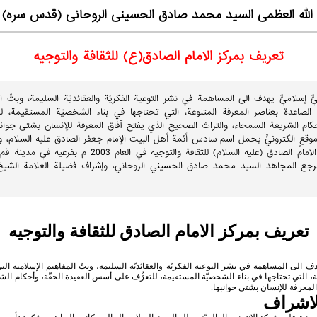
الله العظمی السید محمد صادق الحسینی الروحانی (قدس سره)
تعريف بمركز الامام الصادق(ع) للثقافة والتوجيه
يٌّ إسلاميٌّ يهدف الى المساهمة في نشر التوعية الفكريّة والعقائديّة السليمة، وبثّ ا
 الصاعدة بعناصر المعرفة المتنوعة، التي تحتاجها في بناء الشخصيّة المستقيمة، 
حكام الشريعة السمحاء، والتراث الصحيح الذي يفتح آفاق المعرفة للإنسان بشتى جوانبها
عٍ الكترونيٍّ يحمل اسم سادس أئمة أهل البيت الإمام جعفر الصادق عليه السلام، وكا
عن تأسيس مركز الامام الصادق (عليه السلام) للثقافة والتوجيه في ال
جع المجاهد السيد محمد صادق الحسيني الروحاني، وإشراف فضيلة العلامة ال
تعريف بمركز الامام الصادق للثقافة والتوجيه
يهدف الى المساهمة في نشر التوعية الفكريّة والعقائديّة السليمة، وبثّ المفاهيم الإسلامية الت
ة، التي تحتاجها في بناء الشخصيّة المستقيمة، للتعرُّف على أسس العقيدة الحقّة، وأحكام الش
لمعرفة للإنسان بشتى جوانبها.
لاشراف