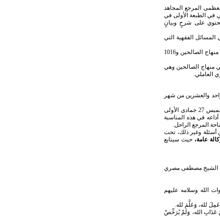
العظمى المرجع المجاهد
ري العاملي في الطبعة الأولى في
في التعليقات بحيث بلغت 10223 حاشية وتعليقة، تحتوي على شرحٍ وبيانٍ
المسائل الفقهية التي
: ضمن سلسلة فتاوى واستفتاءات صدر كتاب التقليد والعقائد، ألف فتوى وسؤال، ويحتوي على مسائل التقليد في منهاج الصالحين و1016
ي منهاج الصالحين وهي
لواحد والعشرين من شهر
وفي مراسم ذكرى الأسبوع التي أقيمت في مسجد الامام الحسن العسكري عليه السلام في قم المشرفة مساء الخميس 27 جمادى الأولى
أذاعه في هذه المناسبة
احة المرجع الراحل.
ن أسئلة وغير ذلك، تحت
كالة عامة،
حيث سيتابع
لامة الشيخ مصطفى مصري
ات الله وسلامه عليهم
مِلَ لله، وَعَلَّمَ لله.‏
ْ عَذَابِ الله، وَلَمْ يُرَخِّصْ