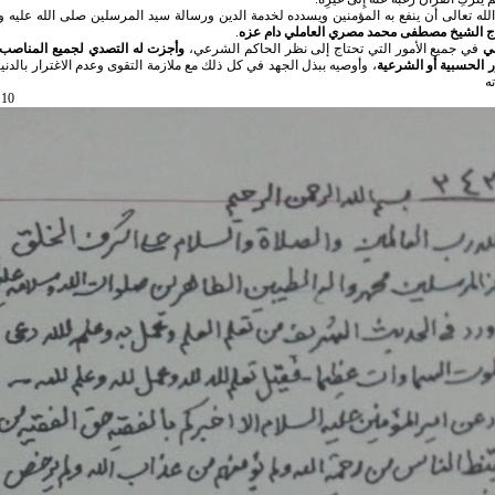
لله تعالى أن ينفع به المؤمنين ويسدده لخدمة الدين ورسالة سيد المرسلين صلى الله عليه وآ
اج الشيخ مصطفى محمد مصري العاملي دام
عزه
.
ني
في جميع الأمور التي تحتاج إلى نظر الحاكم الشرعي،
وأجزت له التصدي لجميع المناصب 
 الحسبية أو الشرعية
، وأوصيه ببذل الجهد في كل ذلك مع ملازمة التقوى وعدم الاغترار بالدنيا
ه
10 رجب 1433 هـ الروحاني