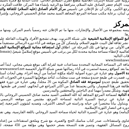
ترونية على شبكة الإنترنت العالميّة مطلع القرن الميلادي الحالي، كانت البداية مع فكرة تأسيس
بيت
الإمام جعفر الصادق عليه السلام، مترافقةً مع الرغبة بإنشاء هذا المركز، فلاقت الفكرة تشج
رجع الكبير، وكان أن تمّ الإعلان عن تأسيس
مركز الامام الصادق (عليه السلام) للثقافة والت
ي لبنان، برعاية مكتب سماحة المرجع المجاهد السيد محمد صادق الحسيني الروحاني، وإشراف
مركز
يسه بمجموعة من الأعمال والإنجازات، منها ما تم الإعلان عنه رسمياً باسم المركز، ومنها
ها:
يةٍ للمواقع الإسلامية الشيعية
على شبكة الانترنت، بهدف تشجيع الأفراد والهيئات الفاعلة على
نشر ثقافة أهل البيت عليهم السلام، و
ليتمكن كلٌّ من موقعه في أداء دوره الرسالي مستفيداً م
 الأولى
من نوعها في تلك المرحلة
عن
اطلاق
أول استضافة مجانية للمواقع
الإسلامية
الشي
عالمية
لإعطاء مساحة مجانية محددة
لكل من
يرغب في تأسيس موقعٍ إسلاميٍّ شيعيّ
(
bdomain
ت التالية:
www.freeshiawe
افة الى المساحة المجانية المحددة
مساعدات فنية لقرابة ألف موقع شيعي مجاني، ابتدأ أصح
يما بعد كمواقع رسمية استمرت في أداء رسالتها ضمن شبكة الانوار الخمسة
www.anwar5.net
ة الاصول
وهو عبارة عن دورة أصولية كاملة مكوّنة أساساً من أربعة أجزاء، وهي أبحاث أستا
 فصدرت في طبعةٍ جديدةٍ منقحة في ست مجلدات، لتأخذ موقعيَّتها المميزة في الحوزات الدين
حقيق طبعةٍ جديدةٍ
لموسوعة فقه الصادق
المكونة من 26 مجلداً، وهي عبارة عن دور
فقهية، وشكَّلَ مصدراً مهما لدى الباحثين والمحققين والمدرسين.
الذاتية
لسماحة المرجع المجاهد آية الله العظمى السيد محمد صادق الحسيني الروحاني باللغة
بارة عن ترجمة السيرة الذاتية لسماحة المرجع، مقتبس من موقعه الرسمي 
ويتناول بياناً مختصراً عن حياته ودراسته في النجف الأشرف، وتصديه لشؤون المرجعية، إضا
دوره في انتصار الثورة الإسلامية.
ينامه) وهو عبارة عن السيرة الذاتية لحياة سماحة السيد الروحاني باللغة الفارسية، وهي
اوى واستفتاءات، صدر كتاب مناسك الحج والعمرة، مع شرح وملحق استفتاءات من إعدا
مصري العاملي، مع شروح المسائل الفقه