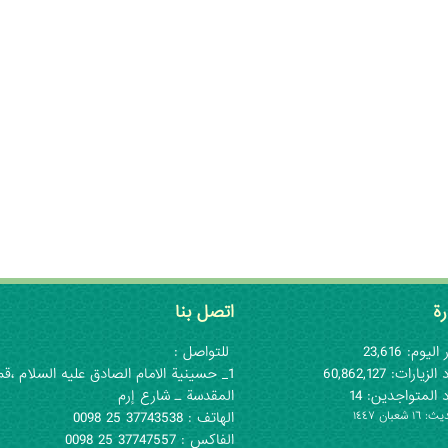
رة
اتصل بنا
اليوم: 23,616
للتواصل :
لزيارات: 60,862,127
1_ حسينية الامام الصادق عليه السلام ،قم
 المتواجدين: 14
المقدسة ـ شارع إرم
١ شعبان ١٤٤٧
الهاتف : 37743538 25 0098
الفاكس : 37747557 25 0098