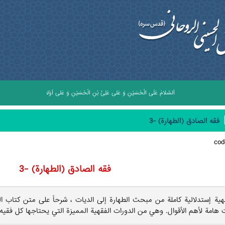
اَلسَّلامُ عَلَى الْحُسَيْنِ وَ عَلى عَلِىِّ بْنِ الْحُسَيْنِ وَ عَلى اَوْلادِ الْحُسَيْنِ وَ عَلى اَصْحاب
فقه الصادق (الطهارة) -3
co
فقه الصادق (الطهارة) -3
هية إستدلالية كاملة من مبحث الطهارة إلى الديات ، شرحاً على متن كتاب ا
 هامة لأهم الأقوال. وهي من الدورات الفقهية المميزة التي يحتاجها كل فقيه.