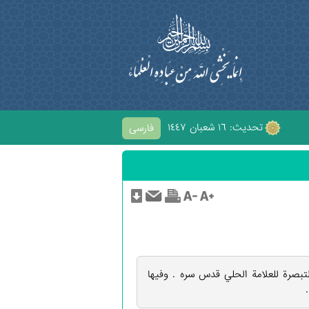
تحديث: ١٦ شعبان ١٤٤٧
فارسی
ِ الْحُسَيْنِ
لتبصرة للعلامة الحلي قدس سره . وفيها