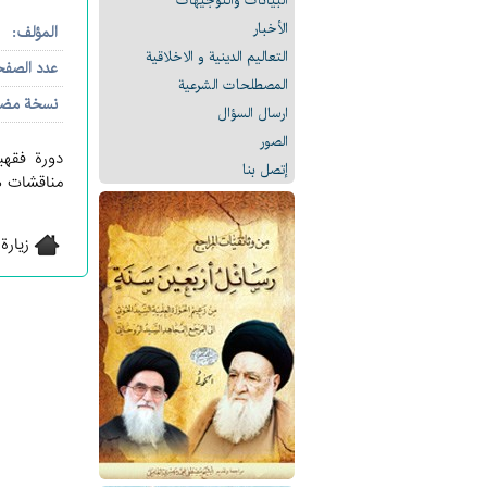
البیانات والتوجيهات
الأخبار
المؤلف:
التعالیم الدینیة و الاخلاقیة
عدد الصف
المصطلحات الشرعیة
نسخة مض
ارسال السؤال
الصور
دورة فقهي
إتصل بنا
مناقشات ها
زيارة