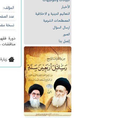
البیانات والتوجيهات
الأخبار
المؤلف:
التعالیم الدینیة و الاخلاقیة
عدد الصف
المصطلحات الشرعیة
نسخة مض
ارسال السؤال
الصور
دورة فقهي
إتصل بنا
مناقشات ها
زيارة