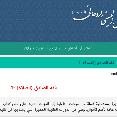
اَلسَّلامُ عَلَى الْحُسَيْنِ وَ عَلى عَلِىِّ بْنِ الْحُسَيْنِ وَ عَلى اَوْلادِ الْحُسَيْنِ وَ عَلى اَصْحابِ
فقه الصادق (الصلاة) -1
co
فقه الصادق (الصلاة) -1
هية إستدلالية كاملة من مبحث الطهارة إلى الديات ، شرحاً على متن كتاب ا
 هامة لأهم الأقوال. وهي من الدورات الفقهية المميزة التي يحتاجها كل فقيه.