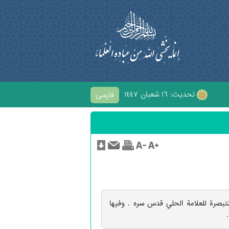
تحديث: ١٦ شعبان ١٤٤٧
فارسی
 الْحُسَيْنِ
لتبصرة للعلامة الحلي قدس سره . وفيها