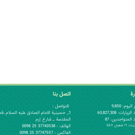
رة
اتصل بنا
اليوم: 9,850
للتواصل :
لزيارات: 60,827,308
1_ حسينية الامام الصادق عليه السلام ،قم
 المتواجدين: 87
المقدسة ـ شارع إرم
١ شعبان ١٤٤٧
الهاتف : 37743538 25 0098
الفاكس : 37747557 25 0098