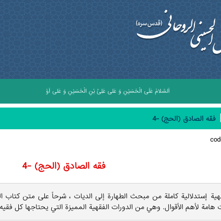
اَلسَّلامُ عَلَى الْحُسَيْنِ وَ عَلى عَلِىِّ بْنِ الْحُسَيْنِ وَ عَلى اَوْلادِ الْحُسَيْنِ وَ عَلى اَصْحا
فقه الصادق (الحج) -4
co
فقه الصادق (الحج) -4
هية إستدلالية كاملة من مبحث الطهارة إلى الديات ، شرحاً على متن كتاب ا
 هامة لأهم الأقوال. وهي من الدورات الفقهية المميزة التي يحتاجها كل فقيه.