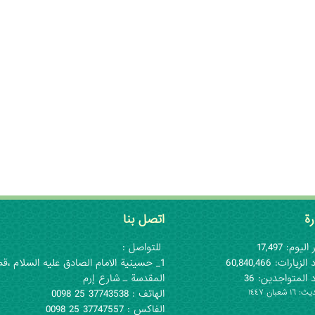
رة
اتصل بنا
اليوم: 17,497
للتواصل :
لزيارات: 60,840,466
1_ حسينية الامام الصادق عليه السلام ،قم
 المتواجدين: 36
المقدسة ـ شارع إرم
١ شعبان ١٤٤٧
الهاتف : 37743538 25 0098
الفاكس : 37747557 25 0098