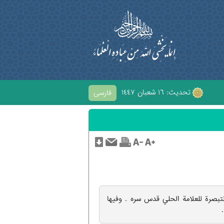
تحديث: ١٦ شعبان ١٤٤٧
فارسی
بِ الْحُسَيْنِ
لتبصرة للعلامة الحلي قدس سره . وفيها