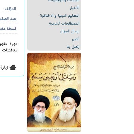
البیانات والتوجيهات
الأخبار
المؤلف:
التعالیم الدینیة و الاخلاقیة
عدد الصف
المصطلحات الشرعیة
نسخة مض
ارسال السؤال
الصور
دورة فقهي
إتصل بنا
مناقشات ها
زيارة