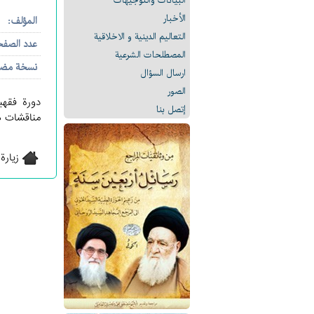
البیانات والتوجيهات
الأخبار
المؤلف:
التعالیم الدینیة و الاخلاقیة
عدد الصف
المصطلحات الشرعیة
نسخة مض
ارسال السؤال
الصور
دورة فقهي
إتصل بنا
مناقشات ها
زيارة