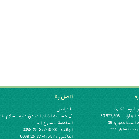
رة
اتصل بنا
اليوم: 6,166
للتواصل :
لزيارات: 60,827,308
1_ حسينية الامام الصادق عليه السلام ،قم
 المتواجدين: 05
المقدسة ـ شارع إرم
١ شعبان ١٤٤٧
الهاتف : 37743538 25 0098
الفاكس : 37747557 25 0098