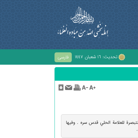
تحديث: ١٦ شعبان ١٤٤٧
فارسی
الْحُسَيْنِ
لتبصرة للعلامة الحلي قدس سره . وفيها