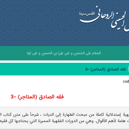
اَلسَّلامُ عَلَى الْحُسَيْنِ وَ عَلى عَلِىِّ بْنِ الْحُسَيْنِ وَ عَلى اَوْلادِ الْحُسَيْنِ وَ عَلى اَصْحابِ 
فقه الصادق (المتاجر) -3
co
فقه الصادق (المتاجر) -3
هية إستدلالية كاملة من مبحث الطهارة إلى الديات ، شرحاً على متن كتاب ا
 هامة لأهم الأقوال. وهي من الدورات الفقهية المميزة التي يحتاجها كل فقيه.