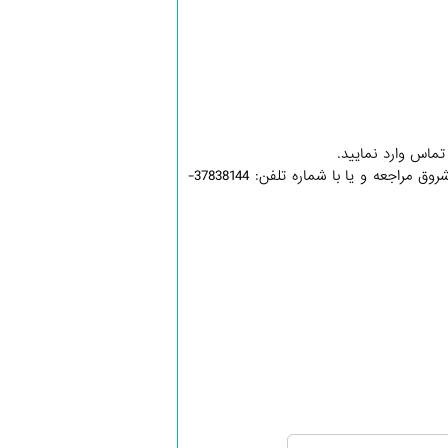
2- به مرکز پخش آثار معظم له به نشانی: قم، ابتدای خیابان شهداء، فروشگاه کتاب کلبه شروق مراجعه و یا با شماره تلفن: 37838144-