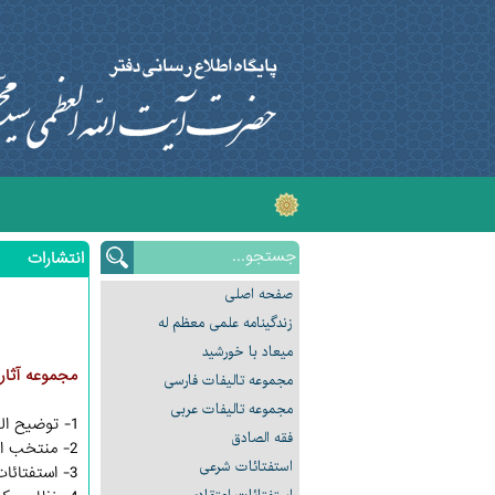
انتشارات
صفحه اصلی
زندگینامه علمی معظم له
میعاد با خورشید
مجموعه آثار 
مجموعه تالیفات فارسی
مجموعه تالیفات عربی
1- توضیح المسائل
فقه الصادق
2- منتخب احکام
استفتائات شرعی
3- استفتائات قضایی