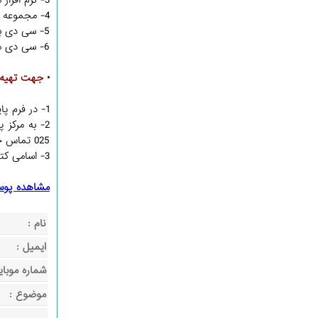
3- نرم افزار مجموعه آثار آیت الله العظمی روحانی
4- مجموعه صوتی دروس آیت الله العظمی روحانی (قدس سره)
5- سی دی بازدید از ضریح امام حسین (علیه السلام)
6- سی دی مراسم عاشورا و غدیر خم
• جهت تهیه آ
1- در فرم پایین صفحه آدرس دقیق پستی خود را همراه با اسامی کتب مورد نظر و شماره تماس وارد نمایید.
025 تماس حاصل نمایید.
3- اسامی کتب را به سامانه پیامکی 5000460707 ارسال نمایید.
مشاهده پوست
نام :
ایمیل :
شماره موبای
موضوع :