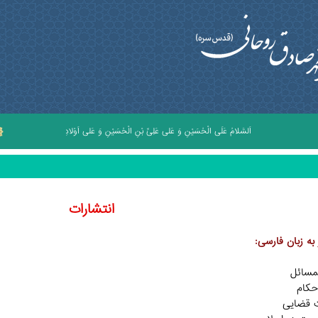
اَلسَّلامُ عَلَى الْحُسَيْنِ وَ عَلى عَلِىِّ بْنِ الْحُسَيْنِ وَ عَلى اَوْلادِ الْحُسَيْنِ وَ عَلى اَصْحابِ ال
انتشارات
به زبان فارسی: