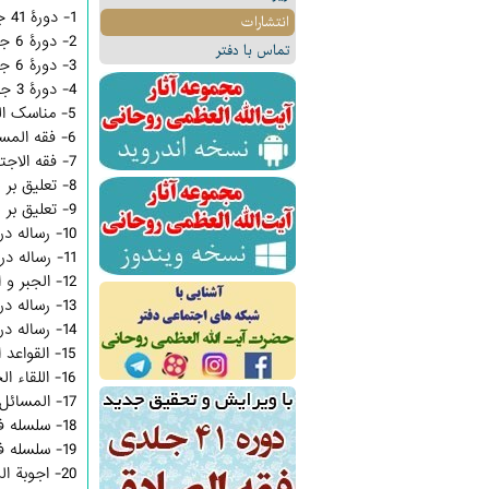
1- دورۀ 41 جلدی فقه الصادق
انتشارات
2- دورۀ 6 جلدی زبدة الاصول
تماس با دفتر
3- دورۀ 6 جلدی منهاج الفقاهه
4- دورۀ 3 جلدی منهاج الصالحین
5- مناسک الحج
6- فقه المسائل المستحدثه
7- فقه الاجتهاد و التقلید
8- تعليق بر «عروة الوثقى» در 2 جلد
9- تعليق بر «وسيلة النجاة»
10- رساله در لباس مشكوك
11- رساله در قاعده لاضرر
12- الجبر و الاختيار
13- رساله در قرعه
14- رساله در «فروع العلم الاجمالى»
15- القواعد الثلاثه
16- اللقاء الخاص (استفتائات‏)
17- المسائل المنتخبة (العبادات و المعاملات)
18- سلسله فتاوی و استفتائات (التقلید و العقائد)، (نایاب)
19- سلسله فتاوی و استفتائات (الطهاره)
20- اجوبة المسائل (فی الفکر و العقیدة و التاریخ و الاخلاق) - جلد اول