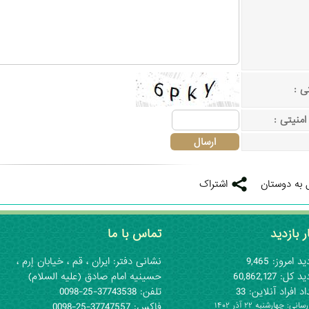
ی :
منیتی :
 به دوستان
اشتراک
ر بازدید
تماس با ما
د امروز: 9,465
نشانی دفتر: ايران ، قم ، خيابان إرم ،
 کل: 60,862,127
حسينيه امام صادق (علیه السلام)
د افراد آنلاین: 33
تلفن: 37743538-25-0098
رسانی:
۱۴۰۲ چهارشنبه ۲۲ آذر
فاكس: 37747557-25-0098