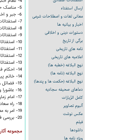
استفتائات اعتقادی
4- نظام حکومت در اسلام
5- مناسک حج
ارسال استفتاء
6- جبر و اختیار
معانى لغات و اصطلاحات شرعی
7- استفتائات جلد 1، (نایاب)
اخبار و بیانیه ها
8- استفتائات جلد 2، (نایاب)
دستورات دینی و اخلاقی
9- استفتائات جلد 3
برگی از تاریخ
10- استفتائات جلد 4
11- استفتائات جلد 5
نامه های تاریخی
12- استفتائات جلد 6
اعلامیه های تاریخی
13- استفتائات جلد 7
نهج البلاغه (خطبه ها)
14- احكام فقهى مسائل روز،
نهج البلاغه (نامه ها)
14- خاتم پیامبران و امیر مؤمنان
نهج البلاغه (حکمت ها و پندها)
15- فضائل و مصائب حضرت زهرا (سلام الله علیها)
دعاهای صحیفه سجادیه
16- عاشورا و قیام امام حسین (علیه السلام) از نگاه آیت الله العظمی روحانی
17- امام زمان (عج) از ولادت تا ظهور
كامل الزّيارات
18- راه سعادت
آلبوم تصاویر
19- امر به معروف و نهی از منکر
عکس نوشت
20- بررسی فقهی غیبت و دروغ، (نایاب)
فیلم
دانلودها
مجموعه آثار 
ویژه نامه ها