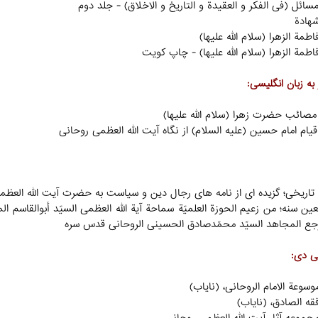
به زبان انگلیسی:
بعین سنه؛ من زعیم الحوزة العلمیّة سماحة آیة الله العظمی السیّد أبوالقاسم
جع المجاهد السیّد محمّدصادق الحسینی الروحانی قدس سره
سی دی: